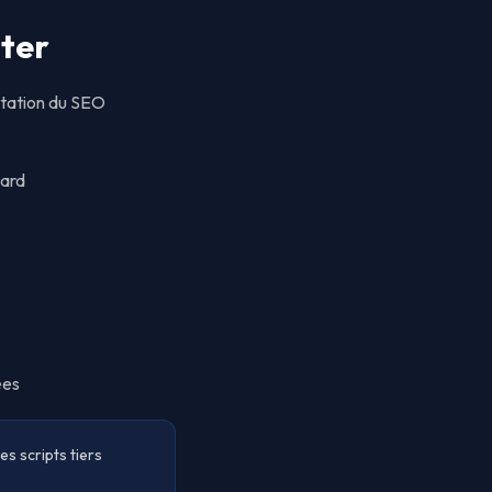
uter
ntation du SEO
Card
ées
es scripts tiers