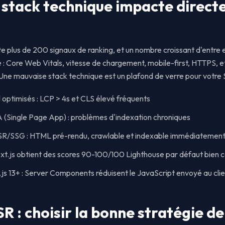
 stack technique impacte direct
plus de 200 signaux de ranking, et un nombre croissant d'entre eu
: Core Web Vitals, vitesse de chargement, mobile-first, HTTPS, et
 Une mauvaise stack technique est un plafond de verre pour votre
optimisés : LCP > 4s et CLS élevé fréquents
A (Single Page App) : problèmes d'indexation chroniques
SSR/SSG : HTML pré-rendu, crawlable et indexable immédiatemen
xt.js obtient des scores 90-100/100 Lighthouse par défaut bien c
s 13+ : Server Components réduisent le JavaScript envoyé au clie
SR : choisir la bonne stratégie d