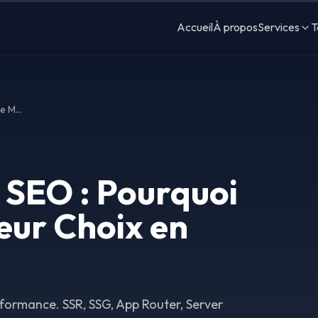
Accueil
À propos
Services
T
Création Site Web SEO : Pourquoi Next.js est le Meilleur Choix en 2025
 SEO : Pourquoi
leur Choix en
rformance. SSR, SSG, App Router, Server