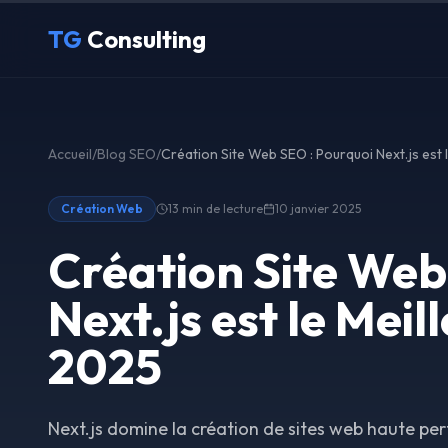
Aller au contenu principal
TG
Consulting
Accueil
/
Blog SEO
/
Création Web
13 min
de lecture
10 janvier 2025
Création Site Web
Next.js est le Meil
2025
Next.js domine la création de sites web haute pe