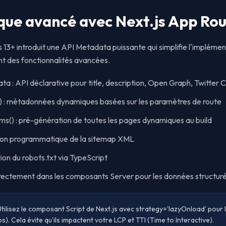
que avancé avec Next.js App Ro
 13+ introduit une API Metadata puissante qui simplifie l'impléme
nt des fonctionnalités avancées.
a : API déclarative pour title, description, Open Graph, Twitter 
 : métadonnées dynamiques basées sur les paramètres de route
s() : pré-génération de toutes les pages dynamiques au build
tion programmatique de la sitemap XML
tion du robots.txt via TypeScript
ectement dans les composants Server pour les données structur
Utilisez le composant Script de Next.js avec strategy='lazyOnload' pour l
s). Cela évite qu'ils impactent votre LCP et TTI (Time to Interactive).