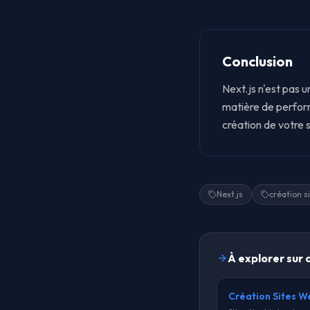
Conclusion
Next.js n'est pas 
matière de perform
création de votre s
Next.js
création s
À explorer sur 
Création Sites 