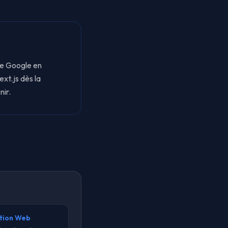
de Google en
xt.js dès la
nir.
ation Web