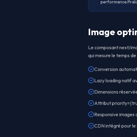
performance/fraîc
Image optim
Le composant next/image
qui mesure le temps de
Conversion automati
Lazy loading natif a
Dimensions réservées
Attribut priority={t
Responsive images a
CDN intégré pour le