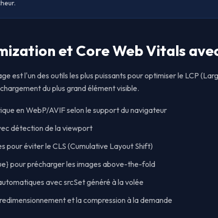
heur.
ization et Core Web Vitals avec
 est l'un des outils les plus puissants pour optimiser le LCP (Larg
 chargement du plus grand élément visible.
que en WebP/AVIF selon le support du navigateur
vec détection de la viewport
 pour éviter le CLS (Cumulative Layout Shift)
rue} pour précharger les images above-the-fold
utomatiques avec srcSet généré à la volée
 redimensionnement et la compression à la demande