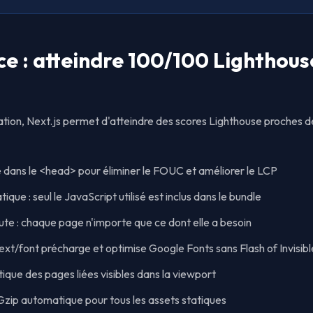
e : atteindre 100/100 Lighthous
tion, Next.js permet d'atteindre des scores Lighthouse proches de
ue dans le <head> pour éliminer le FOUC et améliorer le LCP
que : seul le JavaScript utilisé est inclus dans le bundle
oute : chaque page n'importe que ce dont elle a besoin
next/font précharge et optimise Google Fonts sans Flash of Invisibl
que des pages liées visibles dans la viewport
Gzip automatique pour tous les assets statiques