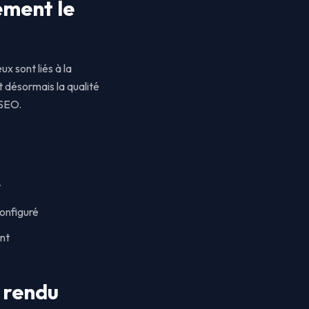
ement le
x sont liés à la
 désormais la qualité
 SEO.
t
onfiguré
nt
e rendu