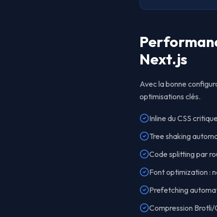
Performanc
Next.js
Avec la bonne configura
optimisations clés.
Inline du CSS critiq
Tree shaking automati
Code splitting par r
Font optimization : 
Prefetching automati
Compression Brotli/