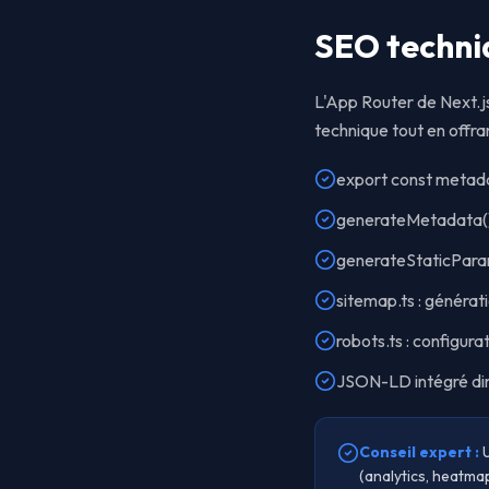
SEO techni
L'App Router de Next.js
technique tout en offra
export const metadat
generateMetadata()
generateStaticParam
sitemap.ts : généra
robots.ts : configura
JSON-LD intégré dir
Conseil expert :
(analytics, heatmap