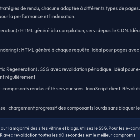
 stratégies de rendu, chacune adaptée à différents types de pages.
 pour la performance et l'indexation.
eration) : HTML généré à la compilation, servi depuis le CDN. Idéal
ndering) : HTML généré à chaque requête. Idéal pour pages avec
tic Regeneration) : SSG avec revalidation périodique. Idéal pour
nt régulièrement
 composants rendus côté serveur sans JavaScript client. Révoluti
se : chargement progressif des composants lourds sans bloquer le
Pour la majorité des sites vitrine et blogs, utilisez le SSG. Pour les e-c
SR avec revalidation toutes les 60 secondes est le meilleur compromis