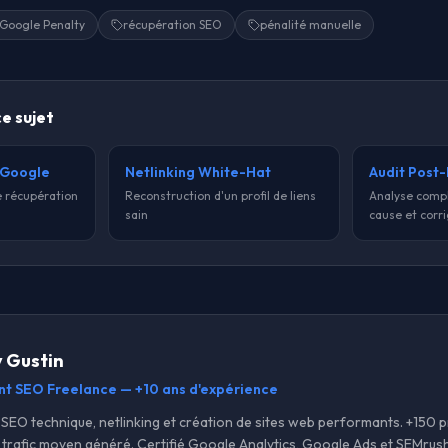
Google Penalty
récupération SEO
pénalité manuelle
ce sujet
 Google
Netlinking White-Hat
Audit Post-
e récupération
Reconstruction d'un profil de liens
Analyse complè
sain
cause et corr
y Gustin
nt SEO Freelance — +10 ans d'expérience
SEO technique, netlinking et création de sites web performants. +150 pr
trafic moyen généré. Certifié Google Analytics, Google Ads et SEMrush