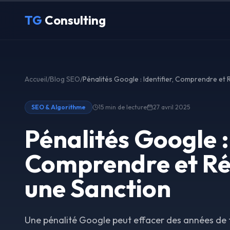
Aller au contenu principal
TG
Consulting
Accueil
/
Blog SEO
/
SEO & Algorithme
15 min
de lecture
27 avril 2025
Pénalités Google : 
Comprendre et Ré
une Sanction
Une pénalité Google peut effacer des années de