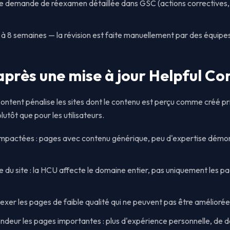
ne demande de réexamen détaillée dans GSC (actions corrective
 à 8 semaines — la révision est faite manuellement par des équip
près une mise à jour Helpful Co
Content pénalise les sites dont le contenu est perçu comme créé p
utôt que pour les utilisateurs.
 impactées : pages avec contenu générique, peu d'expertise démon
 du site : la HCU affecte le domaine entier, pas uniquement les 
xer les pages de faible qualité qui ne peuvent pas être amélioré
ondeur les pages importantes : plus d'expérience personnelle, de d