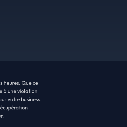
s heures. Que ce
e à une violation
our votre business.
récupération
r.