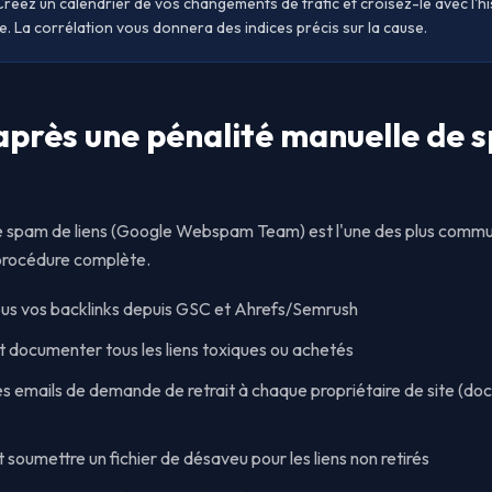
Créez un calendrier de vos changements de trafic et croisez-le avec l'his
e. La corrélation vous donnera des indices précis sur la cause.
après une pénalité manuelle de 
e spam de liens (Google Webspam Team) est l'une des plus commu
 procédure complète.
tous vos backlinks depuis GSC et Ahrefs/Semrush
 et documenter tous les liens toxiques ou achetés
es emails de demande de retrait à chaque propriétaire de site (d
 soumettre un fichier de désaveu pour les liens non retirés