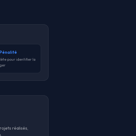
Pénalité
te pour identifier la
iger
ojets réalisés,
.