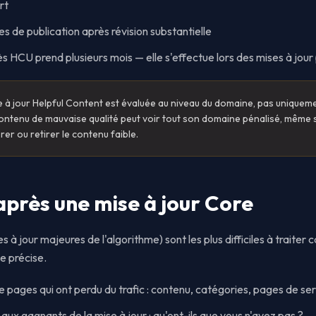
rt
es de publication après révision substantielle
s HCU prend plusieurs mois — elle s'effectue lors des mises à jour
e à jour Helpful Content est évaluée au niveau du domaine, pas uniquem
ontenu de mauvaise qualité peut voir tout son domaine pénalisé, même 
rer ou retirer le contenu faible.
près une mise à jour Core
 à jour majeures de l'algorithme) sont les plus difficiles à traiter
se précise.
e pages qui ont perdu du trafic : contenu, catégories, pages de ser
aux gagnants de la mise à jour : qu'ont-ils que vous n'avez pas ?