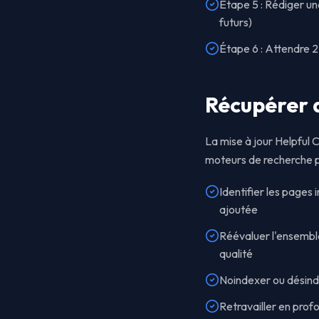
Étape 5 : Rédiger u
futurs)
Étape 6 : Attendre 2
Récupérer a
La mise à jour Helpful 
moteurs de recherche pl
Identifier les pages
ajoutée
Réévaluer l'ensemble
qualité
Noindexer ou désinde
Retravailler en prof