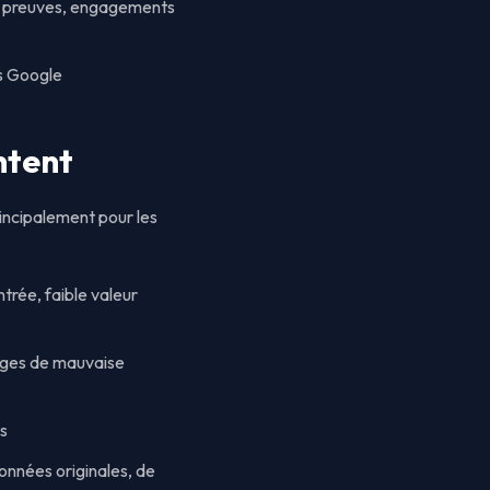
s, preuves, engagements
es Google
ntent
rincipalement pour les
trée, faible valeur
pages de mauvaise
es
onnées originales, de