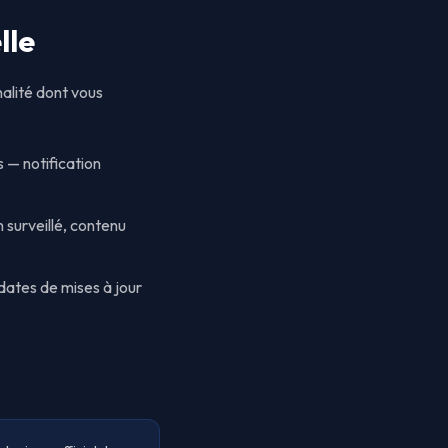
lle
nalité dont vous
 — notification
n surveillé, contenu
 dates de mises à jour