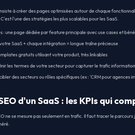
siste à créer des pages optimisées autour de chaque fonctionnalit
'est l'une des stratégies les plus scalables pour les SaaS.
s : une page dédiée par feature principale avec use cases et béné
 votre SaaS + chaque intégration = longue traîne précieuse
plates gratuits utilisant votre produit, très linkables
inir les termes de votre secteur pour capturer le trafic informatio
cibler des secteurs ou rôles spécifiques (ex : 'CRM pour agences i
SEO d'un SaaS : les KPIs qui com
O ne se mesure pas seulement en trafic. Il faut tracer le parcour
néré.