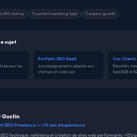
ie SEO startup
content marketing SaaS
organic growth
ce sujet
Forfaits SEO SaaS
Cas Clients
lisée pour les
Accompagnements adaptés aux
Résultats mes
startups et scale-ups
SaaS B2B et B
y Gustin
nt SEO Freelance — +10 ans d'expérience
SEO technique, netlinking et création de sites web performants. +150 pr