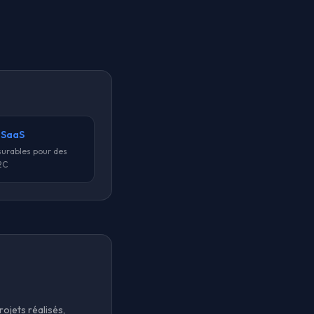
 SaaS
urables pour des
2C
ojets réalisés,