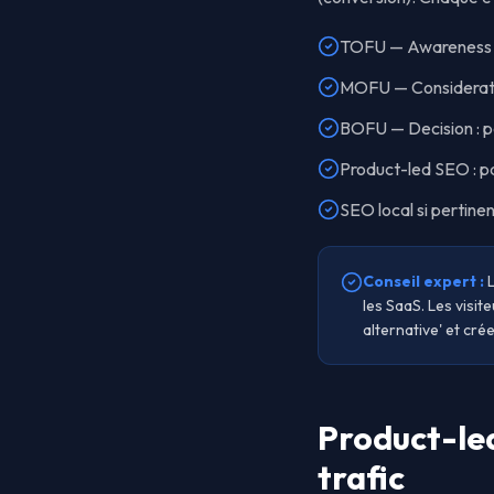
TOFU — Awareness : 
MOFU — Consideration
BOFU — Decision : pa
Product-led SEO : pa
SEO local si pertine
Conseil expert :
les SaaS. Les visit
alternative' et cr
Product-led
trafic