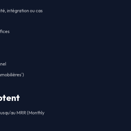
é, intégration ou cas
fices
nnel
mmobilières')
ptent
s jusqu'au MRR (Monthly