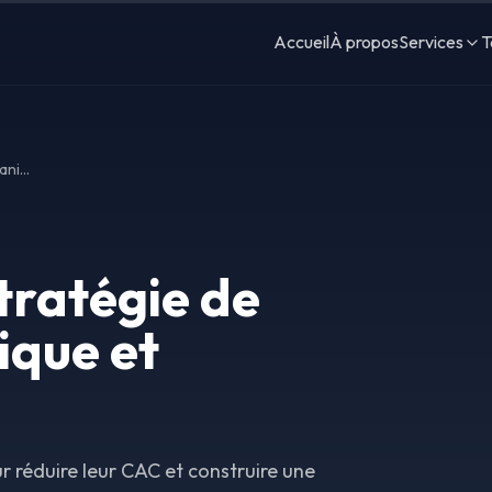
Accueil
À propos
Services
T
SEO pour SaaS : Stratégie de Croissance Organique et Acquisition Client
tratégie de
ique et
r réduire leur CAC et construire une