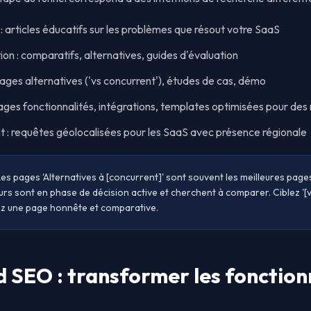
articles éducatifs sur les problèmes que résout votre SaaS
 : comparatifs, alternatives, guides d'évaluation
ges alternatives ('vs concurrent'), études de cas, démo
ges fonctionnalités, intégrations, templates optimisées pour des 
nt : requêtes géolocalisées pour les SaaS avec présence régionale
Les pages 'Alternatives à [concurrent]' sont souvent les meilleures pag
eurs sont en phase de décision active et cherchent à comparer. Ciblez '
éez une page honnête et comparative.
 SEO : transformer les fonction