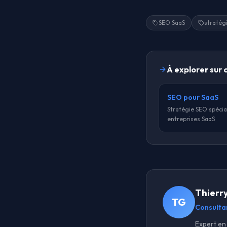
SEO SaaS
stratég
À explorer sur 
SEO pour SaaS
Stratégie SEO spécia
entreprises SaaS
Thierr
TG
Consulta
Expert en 