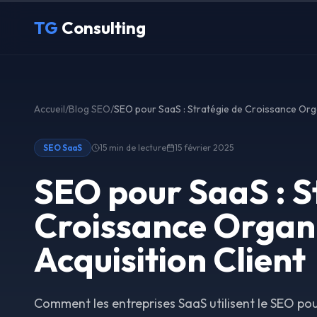
Aller au contenu principal
TG
Consulting
Accueil
/
Blog SEO
/
SEO SaaS
15 min
de lecture
15 février 2025
SEO pour SaaS : S
Croissance Organ
Acquisition Client
Comment les entreprises SaaS utilisent le SEO pou