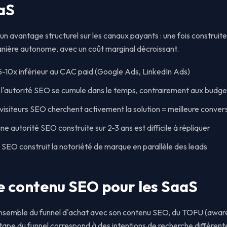
aS
n avantage structurel sur les canaux payants : une fois construite,
nière autonome, avec un coût marginal décroissant.
-10x inférieur au CAC paid (Google Ads, LinkedIn Ads)
 l'autorité SEO se cumule dans le temps, contrairement aux budge
s visiteurs SEO cherchent activement la solution = meilleure conver
 une autorité SEO construite sur 2-3 ans est difficile à répliquer
 SEO construit la notoriété de marque en parallèle des leads
e contenu SEO pour les SaaS
'ensemble du funnel d'achat avec son contenu SEO, du TOFU (awa
ape du funnel correspond à des intentions de recherche différent