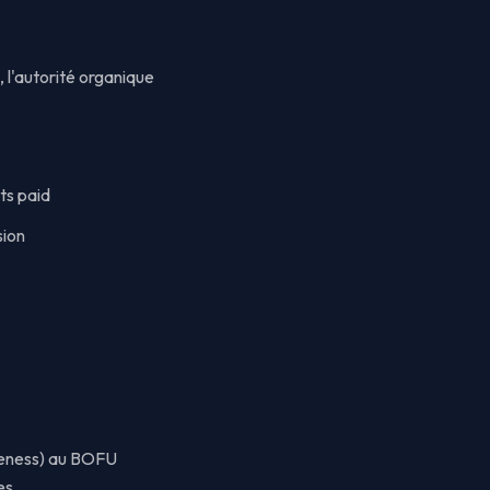
 l'autorité organique
ts paid
sion
reness) au BOFU
es.