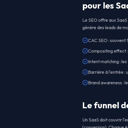
pour les Sa
Le SEO offre aux SaaS u
génère des leads de ma
CAC SEO : souvent 5
Compositing effect :
Intent matching : le
Barrière à l'entrée :
Brand awareness : le
Le funnel d
Un SaaS doit couvrir l
(conversion). Chaque ét