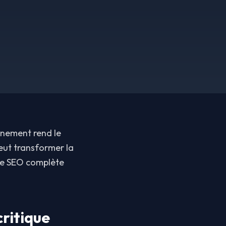
nnement rend le
peut transformer la
gie SEO complète
critique