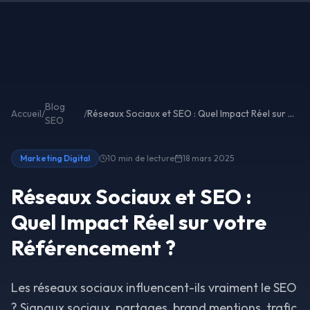
Aller au contenu principal
Blog
Accueil
/
/
Réseaux Sociaux et SEO : Quel Impact Réel sur votre Référencement ?
SEO
Marketing Digital
10 min
de lecture
18 mars 2025
Réseaux Sociaux et SEO :
Quel Impact Réel sur votre
Référencement ?
Les réseaux sociaux influencent-ils vraiment le SEO
? Signaux sociaux, partages, brand mentions, trafic