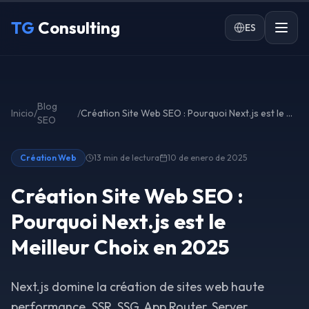
Ir al contenido principal
TG
Consulting
ES
Blog
Inicio
/
/
Création Site Web SEO : Pourquoi Next.js est le Meilleur Choix en 2025
SEO
Création Web
13 min
de lectura
10 de enero de 2025
Création Site Web SEO :
Pourquoi Next.js est le
Meilleur Choix en 2025
Next.js domine la création de sites web haute
performance. SSR, SSG, App Router, Server