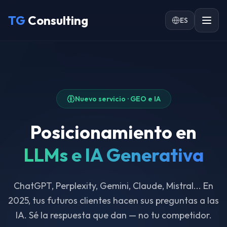
Ir al contenido principal
TG
Consulting
ES
Nuevo servicio · GEO e IA
Posicionamiento en
LLMs e IA Generativa
ChatGPT, Perplexity, Gemini, Claude, Mistral... En
2025, tus futuros clientes hacen sus preguntas a las
IA. Sé la respuesta que dan — no tu competidor.