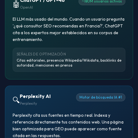
ChatGPT / GPT-4o
~180M usuarios activos
🤖
OpenAI
El LLM más usado del mundo. Cuando un usuario pregunta
'¿qué consultor SEO recomiendas en Francia?', ChatGPT
cita a los expertos mejor establecidos en su corpus de
entrenamiento.
SEÑALES DE OPTIMIZACIÓN
Citas editoriales, presencia Wikipedia/Wikidata, backlinks de
autoridad, menciones en prensa
Perplexity AI
Motor de búsqueda IA #1
🔍
Perplexity
Perplexity cita sus fuentes en tiempo real. Indexa y
referencia directamente tus contenidos web. Una página
bien optimizada para GEO puede aparecer como fuente
citada en las respuestas.