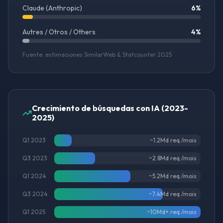
Claude (Anthropic)
6
%
Autres / Otros / Others
4
%
Fuente: estimaciones SimilarWeb & Statcounter 2025
Crecimiento de búsquedas con IA (2023-
2025)
Q1 2023
~1.2Md req./mois
Q3 2023
~2.8Md req./mois
Q1 2024
~5.2Md req./mois
Q3 2024
~7.4Md req./mois
Q1 2025
~10Md+ req./mois