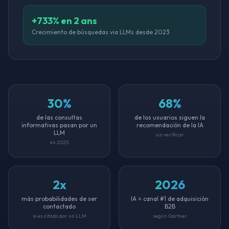
+733% en 2 ans
Crecimiento de búsquedas via LLMs desde 2023
30%
68%
de las consultas
de los usuarios siguen la
informativas pasan por un
recomendación de la IA
LLM
sin verificar
en 2025
2x
2026
más probabilidades de ser
IA = canal #1 de adquisición
contactado
B2B
si es citado por un LLM
según Gartner