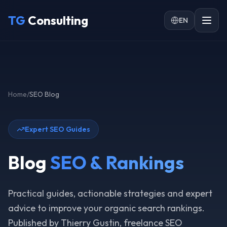
Skip to main content
TG
Consulting
EN
Home
/
SEO Blog
Expert SEO Guides
Blog
SEO & Rankings
Practical guides, actionable strategies and expert
advice to improve your organic search rankings.
Published by Thierry Gustin, freelance SEO