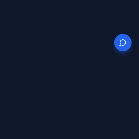
TG
Consulting
Expert SEO consultant with 10+ years of experience. Specialist in
link building, optimized website development, and tailored digital
strategies.